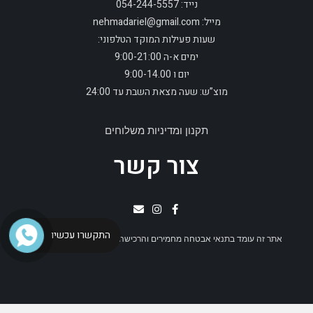
נייד: 054-244-5557
מייל: nehmadariel@gmail.com
שעות פעילות המוקד הטלפוני:
ימים א-ה 9:00-21:00
יום ו 9:00-14.00
מוצ”ש: שעה מצאת השבת עד 24:00
תקנון ומדיניות משלוחים
צור קשר
התקשרו עכשיו
אתר זה עומד בתנאי אבטחה מחמירים והרכישה באתר בטוחה ומאובטחת