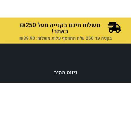
הוספה לסל
הוספה לסל
משלוח חינם בקנייה מעל ₪250
באתר!
בקניה עד 250 ש"ח תתווסף עלות משלוח: ₪39.90
ניווט מהיר
הוספה לסל
הוספה לסל
ריהוט ואקססוריז
נוי ועיצוב
טקסטיל
בישול ומטבח
יודאיקה וקריסטל