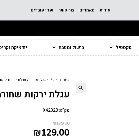
אודות
מאמרים
צור קשר
ועדי עובדים
טקסטיל
בישול ומטבח
יודאיקה וקרי
עמוד הבית
/
בישול ומטבח
/
עגלת ירקות למטב
עגלת ירקות שחורה - 3 קו
מק”ט: X4202B
₪
179.00
₪
129.00