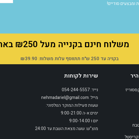
 ומבצעים סודיים!
משלוח חינם בקנייה מעל ₪250 באתר!
בקניה עד 250 ש"ח תתווסף עלות משלוח: ₪39.90
היר
שירות לקוחות
ססוריז
נייד: 054-244-5557
מייל: nehmadariel@gmail.com
שעות פעילות המוקד הטלפוני:
ימים א-ה 9:00-21:00
יום ו 9:00-14.00
טבח
מוצ”ש: שעה מצאת השבת עד 24:00
וקריסטל