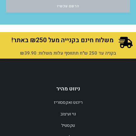
הרשם עכשיו
משלוח חינם בקנייה מעל ₪250 באתר!
בקניה עד 250 ש"ח תתווסף עלות משלוח: ₪39.90
ניווט מהיר
ריהוט ואקססוריז
נוי ועיצוב
טקסטיל