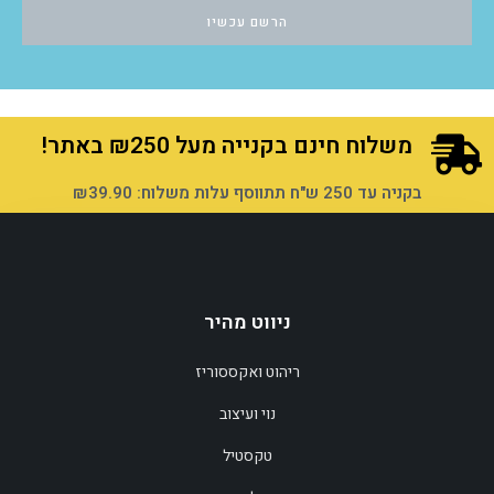
הרשם עכשיו
משלוח חינם בקנייה מעל ₪250 באתר!
בקניה עד 250 ש"ח תתווסף עלות משלוח: ₪39.90
ניווט מהיר
ריהוט ואקססוריז
נוי ועיצוב
טקסטיל