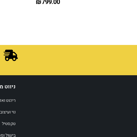
₪
799.00
ניווט מ
ריהוט ואק
נוי ועיצוב
טקסטיל
הוספה לסל
בישול ומ