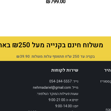
₪
799.00
משלוח חינם בקנייה מעל ₪250 באתר!
בקניה עד 250 ש"ח תתווסף עלות משלוח: ₪39.90
היר
שירות לקוחות
ססוריז
נייד: 054-244-5557
מייל: nehmadariel@gmail.com
שעות פעילות המוקד הטלפוני:
ימים א-ה 9:00-21:00
יום ו 9:00-14.00
הוספה לסל
טבח