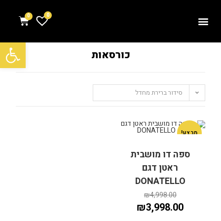
0
פתח סרגל נגישות
כורסאות
סידור ברירת מחדל
מבצע!
ספה דו מושבית
ראטן דגם
DONATELLO
₪
4,998.00
₪
3,998.00