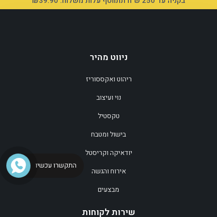
בקניה עד 250 ש"ח תתווסף עלות משלוח: ₪39.90
ניווט מהיר
ריהוט ואקססוריז
הוספה לסל
נוי ועיצוב
טקסטיל
בישול ומטבח
יודאיקה וקריסטל
התקשרו עכשיו
אירוח והגשה
מבצעים
שירות לקוחות