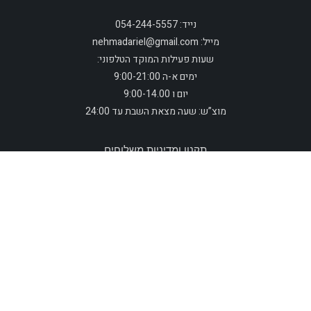
נייד: 054-244-5557
מייל: nehmadariel@gmail.com
שעות פעילות המוקד הטלפוני:
ימים א-ה 9:00-21:00
יום ו 9:00-14.00
מוצ”ש: שעה מצאת השבת עד 24:00
תקנון ומדיניות משלוחים
צור קשר
אתר זה עומד בתנאי אבטחה מחמירים והרכישה באתר בטוחה ומאובטחת