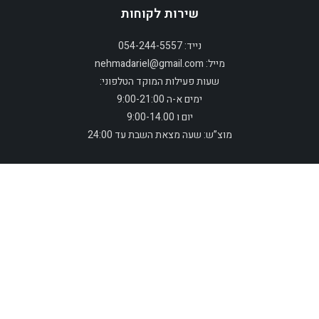
שירות לקוחות
נייד: 054-244-5557
מייל: nehmadariel@gmail.com
שעות פעילות המוקד הטלפוני:
ימים א-ה 9:00-21:00
יום ו 9:00-14.00
מוצ”ש: שעה מצאת השבת עד 24:00
תקנון ומדיניות משלוחים
צור קשר
אתר זה עומד בתנאי אבטחה מחמירים והרכישה באתר בטוחה ומאובטחת