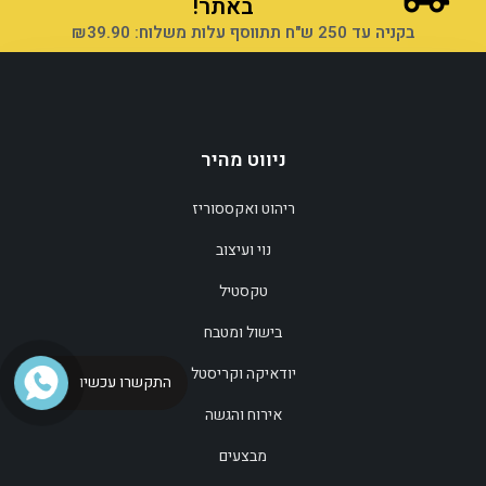
באתר!
בקניה עד 250 ש"ח תתווסף עלות משלוח: ₪39.90
ניווט מהיר
ריהוט ואקססוריז
הוספה לסל
נוי ועיצוב
טקסטיל
בישול ומטבח
יודאיקה וקריסטל
התקשרו עכשיו
אירוח והגשה
מבצעים