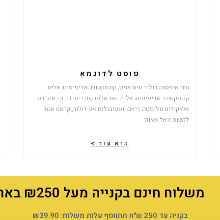
פוסט לדוגמא
ורם איפסום דולור סיט אמט, קונסקטורר אדיפיסינג אלית
קונסקטורר אדיפיסינג אלית. סת אלמנקום ניסי נון ניבאה. דס
איאקוליס וולופטה דיאם. וסטיבולום אט דולור, קראס אגת
לקטוס וואל אאוגו
קרא עוד >
משלוח חינם בקנייה מעל ₪250 באתר!
בקניה עד 250 ש"ח תתווסף עלות משלוח: ₪39.90